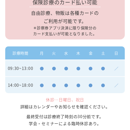
保険診療のカード払い可能
自由診療、物販は各種カードの
ご利用が可能です。
✳︎診察券アプリ決済に限り保険分の
カード支払いが可能となりました。
診療時間
月
火
水
木
金
土
日
09:30~13:00
●
●
●
●
●
●
／
14:00~18:00
●
●
●
●
●
●
／
休診…日曜日、祝日
詳細はカレンダーやお知らせを確認ください。
最終受付は診療終了時刻の30分前です。
学会・セミナーによる臨時休診あり。