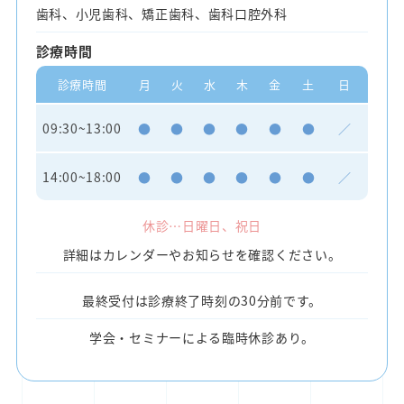
歯科、小児歯科、矯正歯科、歯科口腔外科
診療時間
診療時間
月
火
水
木
金
土
日
09:30~13:00
●
●
●
●
●
●
／
14:00~18:00
●
●
●
●
●
●
／
休診…日曜日、祝日
詳細はカレンダーやお知らせを確認ください。
最終受付は診療終了時刻の30分前です。
学会・セミナーによる臨時休診あり。